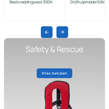
Besto reddingsvest 300N
Drijfhulpmiddel 50N X
Safety & Rescue
Alles bekijken