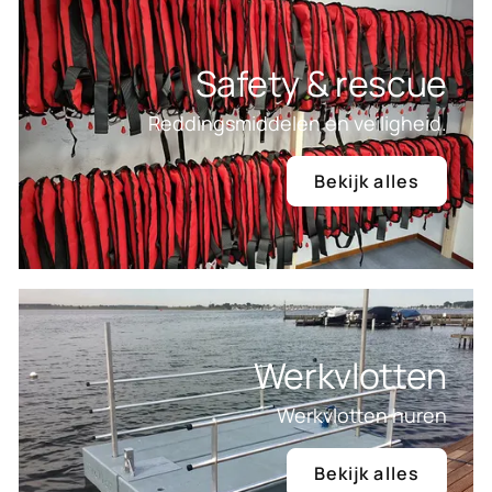
Safety & rescue
Reddingsmiddelen en veiligheid.
Bekijk alles
Werkvlotten
Werkvlotten huren
Bekijk alles